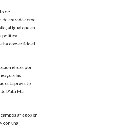
to de
as de entrada como
o, al igual que en
 política
e ha convertido el
nación eficaz por
riesgo a las
ue está previsto
 del Aita Mari
s campos griegos en
 y con una