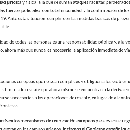
ad jurídica y física; a la que se suman ataques racistas perpetrados
as fuerzas policiales, con total impunidad, y la confirmación de lo
19. Ante esta situación, cumplir con las medidas básicas de prevenc
ible.
idad de todas las personas es una responsabilidad pública y, a la ve
so, ahora más que nunca, es necesaria la aplicación inmediata de vía
ituciones europeas que no sean cómplices y obliguen a los Gobiern
os barcos de rescate que ahora mismo se encuentran a la deriva en
ursos necesarios a las operaciones de rescate, en lugar de al contro
fronteras.
ctiven los mecanismos de reubicación europeos
para evacuar urg
cuentran en los campos griegos.
Instamos al Gobierno español que