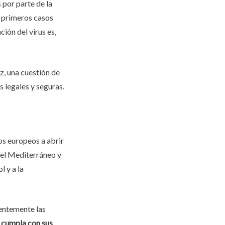
 por parte de la
s primeros casos
ión del virus es,
z, una cuestión de
s legales y seguras.
os europeos a abrir
 el Mediterráneo y
l y a la
entemente las
 cumpla con sus