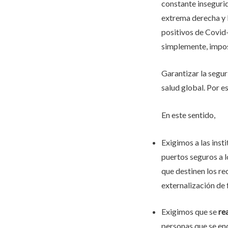
constante insegurid
extrema derecha y l
positivos de Covid-
simplemente, impos
Garantizar la segur
salud global. Por e
En este sentido,
Exigimos a las inst
puertos seguros a l
que destinen los rec
externalización de 
Exigimos que se
rea
personas que se en