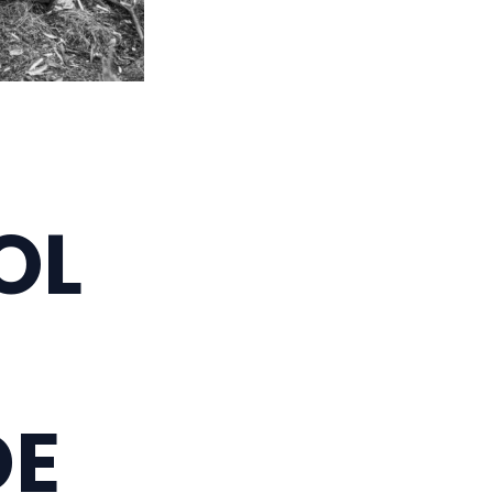
OL
DE