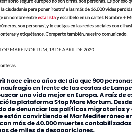
 territorio seguro europeo no son cifras, son personas. Es por eso
la ciudadanía para poner ‘rostro’ a las más de 16.000 vidas perdid
ge un nombre entre
esta lista
y escríbelo en un cartel: Nombre + M
úmeros, son personas’, y lo cuelgas en las redes sociales con el ha
nteras y etiquétanos. Comparte también, nuestro comunicado.
OP MARE MORTUM, 18 DE ABRIL DE 2020
onteras
bril hace cinco años del día que 900 persona
n naufragio en frente de las costas de Lamp
uscar una vida mejor en Europa. A raíz de e
ació la plataforma Stop Mare Mortum. Desde
 de denunciar las políticas migratorias y 
 están convirtiendo el Mar Mediterráneo e
 con más de 40.000 muertes contabilizadas 
as de miles de desapariciones.