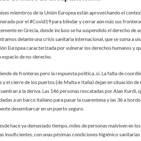
aíses miembros de la Unión Europea están aprovechando el contex
nerado por el #Covid19 para blindar y cerrar aún más sus fronter
emente en Grecia, donde incluso se ha suspendido el derecho de asil
ramos delante una crisis sanitaria internacional, que se suma a una
nión Europea caracterizada por vulnerar los derechos humanos y qu
 espacio de no-derecho.
ende de fronteras pero la respuesta política, sí. La falta de coordi
 y el cierre de los puertos (de Malta e Italia) dejan en situación de 
uentran a la deriva. Las 146 personas rescatadas por Alan Kurdi, q
dadas a un barco italiano para pasar la cuarentena y las 36 a bordo
ente desembarcar en un puerto seguro.
desde hace ya demasiado tiempo, miles de personas malviven en lo
as insuficientes, con unas pésimas condiciones higiénico sanitarias