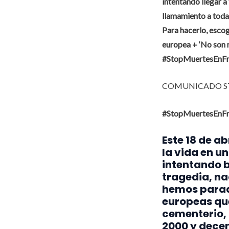
intentando llegar a
llamamiento a toda 
Para hacerlo, esco
europea + ‘No son n
#StopMuertesEnFro
COMUNICADO ST
#StopMuertesEnFr
Este 18 de a
la vida en u
intentando b
tragedia, n
hemos parado
europeas que
cementerio,
2000 y decen