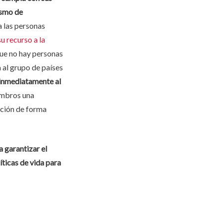
ismo de
a las personas
u recurso a la
que no hay personas
 al grupo de países
 inmediatamente al
embros una
ación de forma
 garantizar el
ticas de vida para