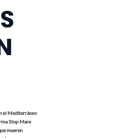
AS
N
n el Mediterráneo
forma Stop Mare
 que mueren