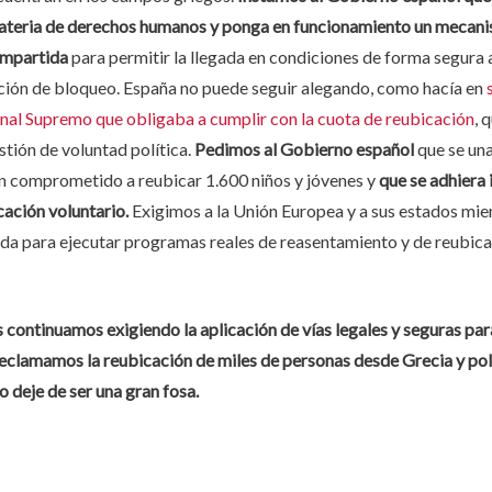
teria de derechos humanos y ponga en funcionamiento un mecan
ompartida
para permitir la llegada en condiciones de forma segura 
ación de bloqueo. España no puede seguir alegando, como hacía en
s
unal Supremo que obligaba a cumplir con la cuota de reubicación
, 
stión de voluntad política.
Pedimos al Gobierno español
que se una
n comprometido a reubicar 1.600 niños y jóvenes y
que se adhiera
ación voluntario.
Exigimos a la Unión Europea y a sus estados mi
da para ejecutar programas reales de reasentamiento y de reubic
continuamos exigiendo la aplicación de vías legales y seguras para
eclamamos la reubicación de miles de personas desde Grecia y polí
 deje de ser una gran fosa.