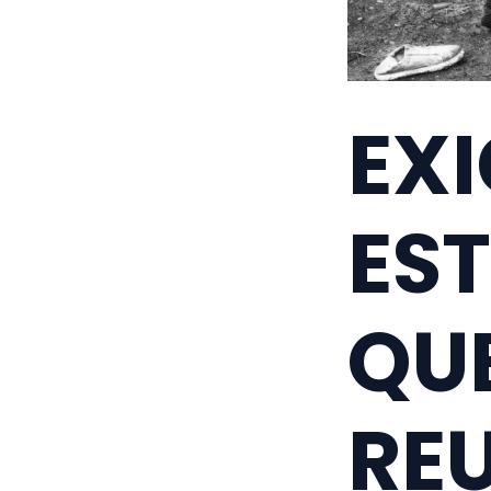
EXI
ES
QUE
RE