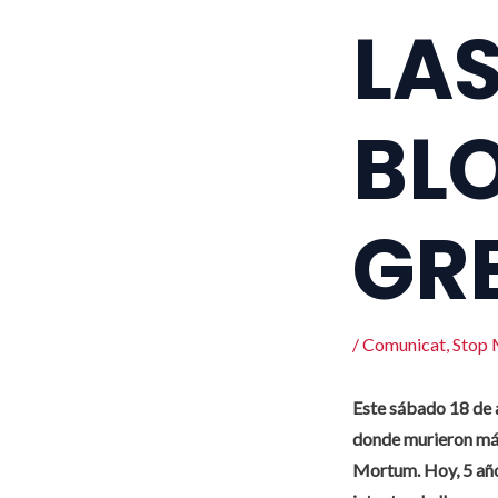
LA
BL
GR
/
Comunicat
,
Stop
Este sábado 18 de 
donde murieron más
Mortum. Hoy, 5 año