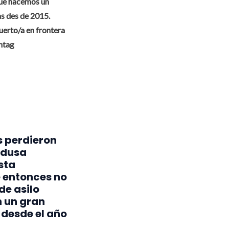
 que hacemos un
as des de 2015.
uerto/a en frontera
shtag
s perdieron
edusa
sta
 entonces no
de asilo
n un gran
desde el año