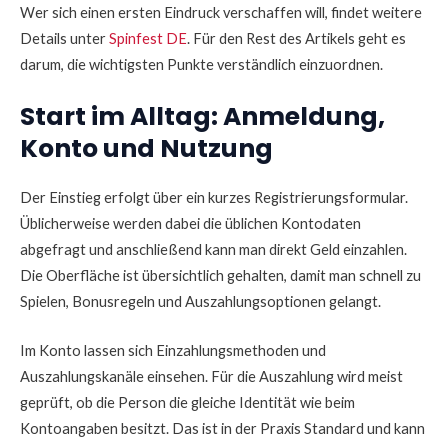
Wer sich einen ersten Eindruck verschaffen will, findet weitere
Details unter
Spinfest DE
. Für den Rest des Artikels geht es
darum, die wichtigsten Punkte verständlich einzuordnen.
Start im Alltag: Anmeldung,
Konto und Nutzung
Der Einstieg erfolgt über ein kurzes Registrierungsformular.
Üblicherweise werden dabei die üblichen Kontodaten
abgefragt und anschließend kann man direkt Geld einzahlen.
Die Oberfläche ist übersichtlich gehalten, damit man schnell zu
Spielen, Bonusregeln und Auszahlungsoptionen gelangt.
Im Konto lassen sich Einzahlungsmethoden und
Auszahlungskanäle einsehen. Für die Auszahlung wird meist
geprüft, ob die Person die gleiche Identität wie beim
Kontoangaben besitzt. Das ist in der Praxis Standard und kann