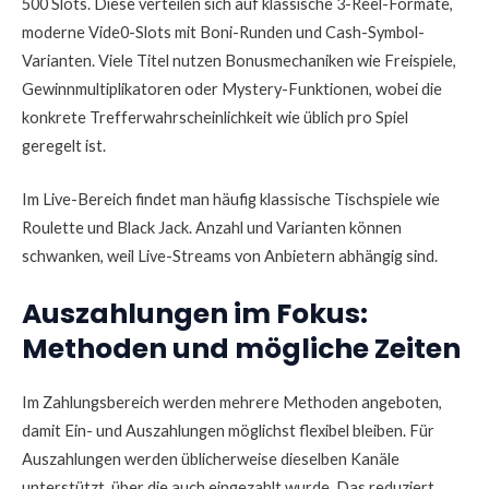
500 Slots. Diese verteilen sich auf klassische 3-Reel-Formate,
moderne Vide0-Slots mit Boni-Runden und Cash-Symbol-
Varianten. Viele Titel nutzen Bonusmechaniken wie Freispiele,
Gewinnmultiplikatoren oder Mystery-Funktionen, wobei die
konkrete Trefferwahrscheinlichkeit wie üblich pro Spiel
geregelt ist.
Im Live-Bereich findet man häufig klassische Tischspiele wie
Roulette und Black Jack. Anzahl und Varianten können
schwanken, weil Live-Streams von Anbietern abhängig sind.
Auszahlungen im Fokus:
Methoden und mögliche Zeiten
Im Zahlungsbereich werden mehrere Methoden angeboten,
damit Ein- und Auszahlungen möglichst flexibel bleiben. Für
Auszahlungen werden üblicherweise dieselben Kanäle
unterstützt, über die auch eingezahlt wurde. Das reduziert