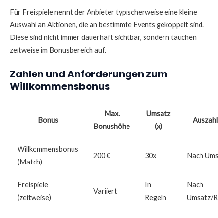
Für Freispiele nennt der Anbieter typischerweise eine kleine
Auswahl an Aktionen, die an bestimmte Events gekoppelt sind.
Diese sind nicht immer dauerhaft sichtbar, sondern tauchen
zeitweise im Bonusbereich auf.
Zahlen und Anforderungen zum
Willkommensbonus
Max.
Umsatz
Bonus
Auszahl
Bonushöhe
(x)
Willkommensbonus
200 €
30x
Nach Ums
(Match)
Freispiele
In
Nach
Variiert
(zeitweise)
Regeln
Umsatz/R