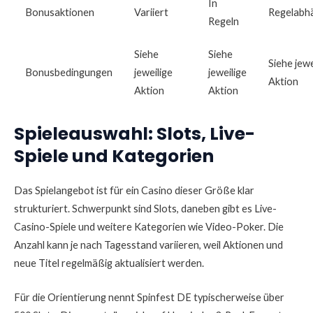
In
Bonusaktionen
Variiert
Regelabh
Regeln
Siehe
Siehe
Siehe jewe
Bonusbedingungen
jeweilige
jeweilige
Aktion
Aktion
Aktion
Spieleauswahl: Slots, Live-
Spiele und Kategorien
Das Spielangebot ist für ein Casino dieser Größe klar
strukturiert. Schwerpunkt sind Slots, daneben gibt es Live-
Casino-Spiele und weitere Kategorien wie Video-Poker. Die
Anzahl kann je nach Tagesstand variieren, weil Aktionen und
neue Titel regelmäßig aktualisiert werden.
Für die Orientierung nennt Spinfest DE typischerweise über