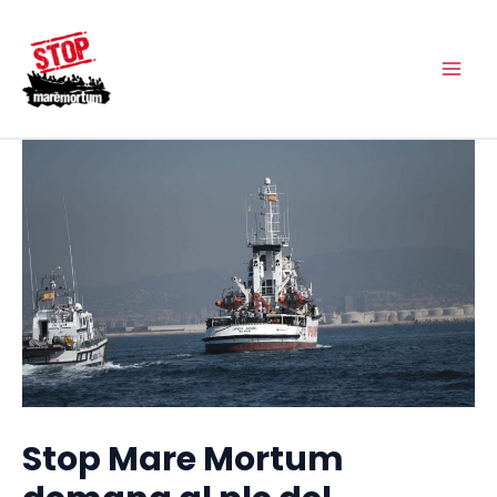
Vés
Main
al
Men
contingut
Stop Mare Mortum