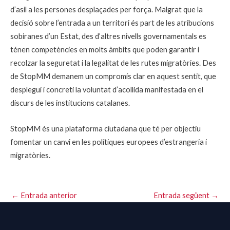
d’asil a les persones desplaçades per força. Malgrat que la
decisió sobre l’entrada a un territori és part de les atribucions
sobiranes d’un Estat, des d’altres nivells governamentals es
ténen competències en molts àmbits que poden garantir i
recolzar la seguretat i la legalitat de les rutes migratòries. Des
de StopMM demanem un compromís clar en aquest sentit, que
desplegui i concreti la voluntat d’acollida manifestada en el
discurs de les institucions catalanes.
StopMM és una plataforma ciutadana que té per objectiu
fomentar un canvi en les polítiques europees d’estrangeria i
migratòries.
←
Entrada anterior
Entrada següent
→