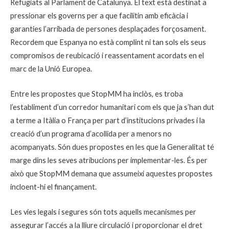
Refugiats al Parlament de Catalunya. El text està destinat a
pressionar els governs per a que facilitin amb eficàcia i
garanties l’arribada de persones desplaçades forçosament.
Recordem que Espanya no està complint ni tan sols els seus
compromisos de reubicació i reassentament acordats en el
marc de la Unió Europea.
Entre les propostes que StopMM ha inclòs, es troba
l’establiment d’un corredor humanitari com els que ja s’han dut
a terme a Itàlia o França per part d’institucions privades i la
creació d’un programa d’acollida per a menors no
acompanyats. Són dues propostes en les que la Generalitat té
marge dins les seves atribucions per implementar-les. És per
això que StopMM demana que assumeixi aquestes propostes
incloent-hi el finançament.
Les vies legals i segures són tots aquells mecanismes per
assegurar l’accés a la lliure circulació i proporcionar el dret