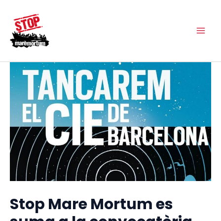
Vés
Main
al
Men
contingut
Stop Mare Mortum es