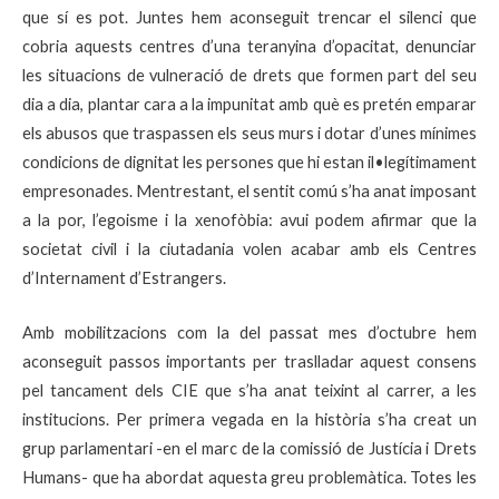
que sí es pot. Juntes hem aconseguit trencar el silenci que
cobria aquests centres d’una teranyina d’opacitat, denunciar
les situacions de vulneració de drets que formen part del seu
dia a dia, plantar cara a la impunitat amb què es pretén emparar
els abusos que traspassen els seus murs i dotar d’unes mínimes
condicions de dignitat les persones que hi estan il•legítimament
empresonades. Mentrestant, el sentit comú s’ha anat imposant
a la por, l’egoisme i la xenofòbia: avui podem afirmar que la
societat civil i la ciutadania volen acabar amb els Centres
d’Internament d’Estrangers.
Amb mobilitzacions com la del passat mes d’octubre hem
aconseguit passos importants per traslladar aquest consens
pel tancament dels CIE que s’ha anat teixint al carrer, a les
institucions. Per primera vegada en la història s’ha creat un
grup parlamentari -en el marc de la comissió de Justícia i Drets
Humans- que ha abordat aquesta greu problemàtica. Totes les