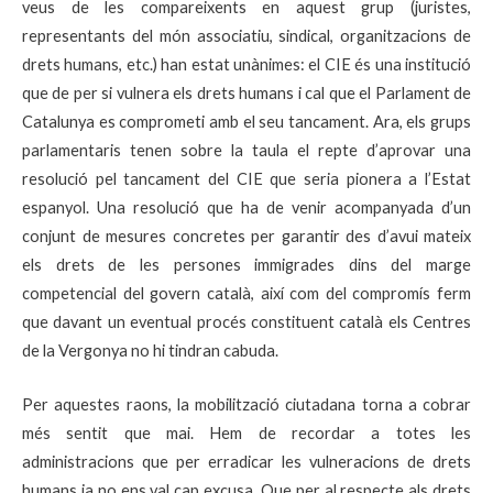
veus de les compareixents en aquest grup (juristes,
representants del món associatiu, sindical, organitzacions de
drets humans, etc.) han estat unànimes: el CIE és una institució
que de per si vulnera els drets humans i cal que el Parlament de
Catalunya es comprometi amb el seu tancament. Ara, els grups
parlamentaris tenen sobre la taula el repte d’aprovar una
resolució pel tancament del CIE que seria pionera a l’Estat
espanyol. Una resolució que ha de venir acompanyada d’un
conjunt de mesures concretes per garantir des d’avui mateix
els drets de les persones immigrades dins del marge
competencial del govern català, així com del compromís ferm
que davant un eventual procés constituent català els Centres
de la Vergonya no hi tindran cabuda.
Per aquestes raons, la mobilització ciutadana torna a cobrar
més sentit que mai. Hem de recordar a totes les
administracions que per erradicar les vulneracions de drets
humans ja no ens val cap excusa. Que per al respecte als drets