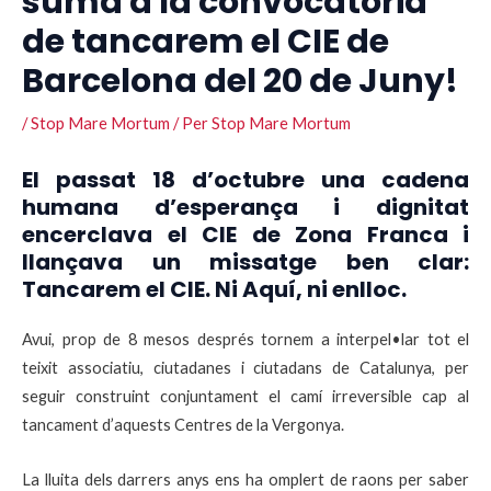
suma a la convocatòria
de tancarem el CIE de
Barcelona del 20 de Juny!
/
Stop Mare Mortum
/ Per
Stop Mare Mortum
El passat 18 d’octubre una cadena
humana d’esperança i dignitat
encerclava el CIE de Zona Franca i
llançava un missatge ben clar:
Tancarem el CIE. Ni Aquí, ni enlloc.
Avui, prop de 8 mesos després tornem a interpel•lar tot el
teixit associatiu, ciutadanes i ciutadans de Catalunya, per
seguir construint conjuntament el camí irreversible cap al
tancament d’aquests Centres de la Vergonya.
La lluita dels darrers anys ens ha omplert de raons per saber