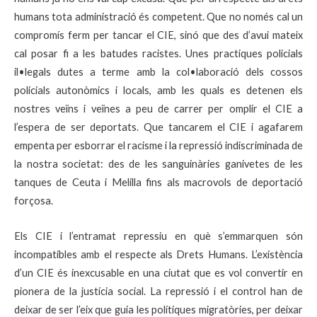
humans tota administració és competent. Que no només cal un
compromís ferm per tancar el CIE, sinó que des d’avui mateix
cal posar fi a les batudes racistes. Unes practiques policials
il•legals dutes a terme amb la col•laboració dels cossos
policials autonòmics i locals, amb les quals es detenen els
nostres veïns i veïnes a peu de carrer per omplir el CIE a
l’espera de ser deportats. Que tancarem el CIE i agafarem
empenta per esborrar el racisme i la repressió indiscriminada de
la nostra societat: des de les sanguinàries ganivetes de les
tanques de Ceuta i Melilla fins als macrovols de deportació
forçosa.
Els CIE i l’entramat repressiu en què s’emmarquen són
incompatibles amb el respecte als Drets Humans. L’existència
d’un CIE és inexcusable en una ciutat que es vol convertir en
pionera de la justícia social. La repressió i el control han de
deixar de ser l’eix que guia les polítiques migratòries, per deixar