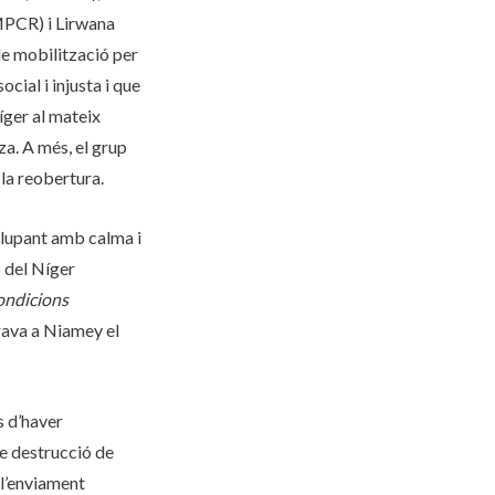
MPCR) i Lirwana
e mobilització per
cial i injusta i que
íger al mateix
za. A més, el grup
 la reobertura.
olupant amb calma i
ó del Níger
condicions
rava a Niamey el
s d’haver
de destrucció de
 l’enviament