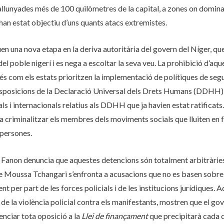
allunyades més de 100 quilòmetres de la capital, a zones on domina 
han estat objectiu d’uns quants atacs extremistes.
n una nova etapa en la deriva autoritària del govern del Níger, qu
el poble nigerí i es nega a escoltar la seva veu. La prohibició d’aq
s com els estats prioritzen la implementació de polítiques de seg
isposicions de la Declaració Universal dels Drets Humans (DDHH), 
ls i internacionals relatius als DDHH que ja havien estat ratificat
 criminalitzar els membres dels moviments socials que lluiten en f
 persones.
Fanon denuncia que aquestes detencions són totalment arbitràries 
ue Moussa Tchangari s’enfronta a acusacions que no es basen sobre
t per part de les forces policials i de les institucions jurídiques.
s de la violència policial contra els manifestants, mostren que el g
lenciar tota oposició a la
Llei de finançament
que precipitarà cada 