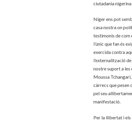
ciutadania nigerina
Níger ens pot semb
casa nostra on polí
testimonis de com el
l’únic que fan és e
exercida contra aqu
l’externalització 
nostre suport a les
Moussa Tchangari, d
càrrecs que pesen c
pel seu allibertame
manifestació.
Per la llibertat i el