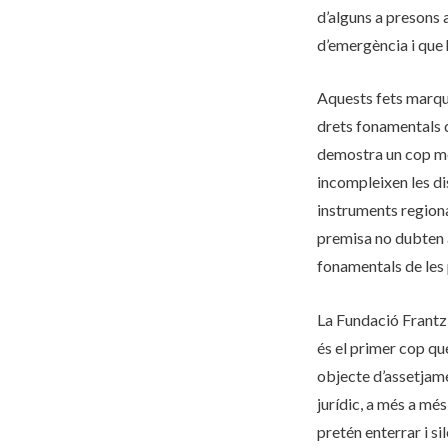
d’alguns a presons 
d’emergència i que 
Aquests fets marque
drets fonamentals d
demostra un cop mé
incompleixen les d
instruments regiona
premisa no dubten a
fonamentals de les
La Fundació Frantz 
és el primer cop q
objecte d’assetjamen
jurídic, a més a mé
pretén enterrar i si