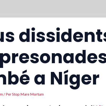
s dissident
presonades
bé a Níger
um
/ Per
Stop Mare Mortum