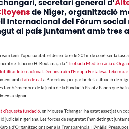
hangari, secretari general d’
Alt
Citoyens
de Níger, organització 
ll Internacional del Fòrum social
ngut al país juntament amb tres a
m tenir l’oportunitat, el desembre de 2016, de conèixer la tasca d
i membre Tcherno H. Boulama, a la “
Trobada Mediterrània d’Organi
obilitat Internacional. Deconstruïm l’Europa Fortalesa. Teixim xar
tament amb
Lafede.cat
a Barcelona per parlar de la situació de migr
s també membre de la junta de la Fundació Frantz Fanon que ha ini
imem a signar.
t d’aquesta fundació
, en Moussa Tchangari ha estat assetjat un co
tució judicial nigeriana. Les forces de seguretat l’han detingut junta
Xarxa d’Organitzacions per a la Transparència i l’Anàlisi Pressupo