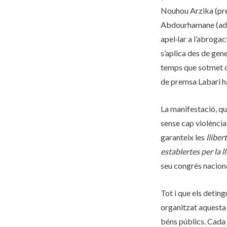
Nouhou Arzika (pre
Abdourhamane (advo
apel·lar a l’abrogac
s’aplica des de gen
temps que sotmet ca
de premsa Labari ha
La manifestació, qu
sense cap violència
garanteix les
lliber
establertes per la ll
seu congrés naciona
Tot i que els deting
organitzat aquesta 
béns públics. Cada