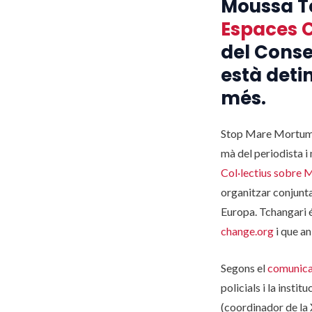
Moussa Tc
Espaces 
del Conse
està deti
més.
Stop Mare Mortum va
mà del periodista 
Col·lectius sobre M
organitzar conjun
Europa. Tchangari é
change.org
i que an
Segons el
comunica
policials i la insti
(coordinador de la 