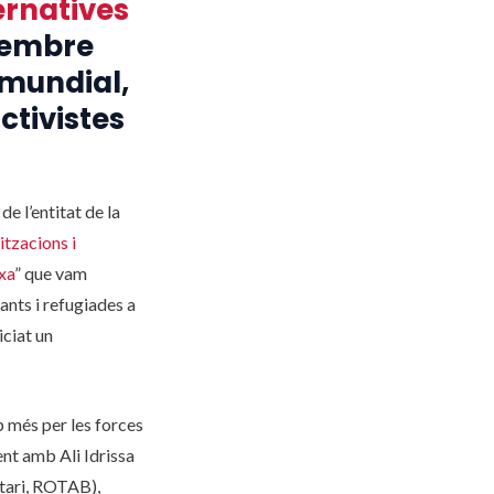
ernatives
membre
 mundial,
ctivistes
e l’entitat de la
tzacions i
xa
” que vam
ants i refugiades a
ciat un
p més per les forces
ment amb Ali Idrissa
stari, ROTAB),