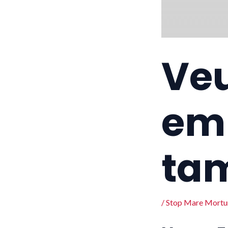
Veu
em
tam
/
Stop Mare Mort