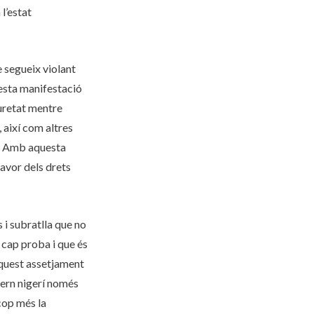
l’estat
e segueix violant
uesta manifestació
uretat mentre
així com altres
s. Amb aquesta
avor dels drets
i subratlla que no
 cap proba i que és
 Aquest assetjament
overn nigerí només
cop més la