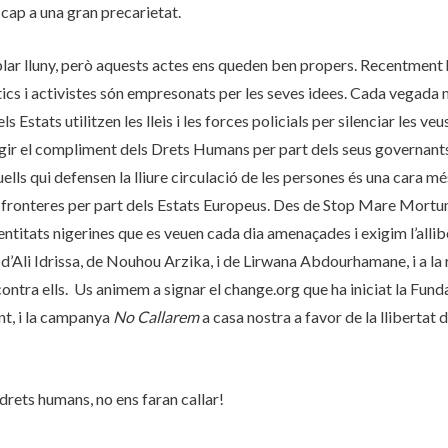
 cap a una gran precarietat.
lar lluny, però aquests actes ens queden ben propers. Recentment 
tics i activistes són empresonats per les seves idees. Cada vegada
s Estats utilitzen les lleis i les forces policials per silenciar les ve
xigir el compliment dels Drets Humans per part dels seus governants
ells qui defensen la lliure circulació de les persones és una cara mé
de fronteres per part dels Estats Europeus. Des de Stop Mare Mort
 entitats nigerines que es veuen cada dia amenaçades i exigim l’all
’Ali Idrissa, de Nouhou Arzika, i de Lirwana Abdourhamane, i a la r
ontra ells. Us animem a signar el change.org que ha iniciat la Fun
nt, i la campanya
No Callarem
a casa nostra a favor de la llibertat d
s drets humans, no ens faran callar!