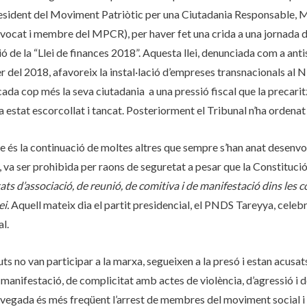
sident del Moviment Patriòtic per una Ciutadania Responsable, 
cat i membre del MPCR), per haver fet una crida a una jornada d
ió de la “Llei de finances 2018”. Aquesta llei, denunciada com a antiso
er del 2018, afavoreix la instal·lació d’empreses transnacionals al N
da cop més la seva ciutadania a una pressió fiscal que la precarit
 estat escorcollat i tancat. Posteriorment el Tribunal n’ha ordenat
e és la continuació de moltes altres que sempre s’han anat desenv
, va ser prohibida per raons de seguretat a pesar que la Constituci
tats d’associació, de reunió, de comitiva i de manifestació dins les 
ei.
Aquell mateix dia el partit presidencial, el PNDS Tareyya, celeb
l.
uts no van participar a la marxa, segueixen a la presó i estan acusat
manifestació, de complicitat amb actes de violència, d’agressió i 
 vegada és més freqüent l’arrest de membres del moviment social i