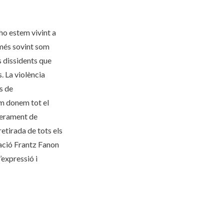
ho estem vivint a
 més sovint som
us dissidents que
. La violència
s de
um donem tot el
iberament de
etirada de tots els
dació Frantz Fanon
’expressió i