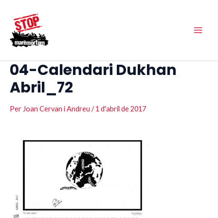
Vés
Main
al
Men
contingut
04-Calendari Dukhan
Abril_72
Per
Joan Cervan i Andreu
/
1 d'abril de 2017