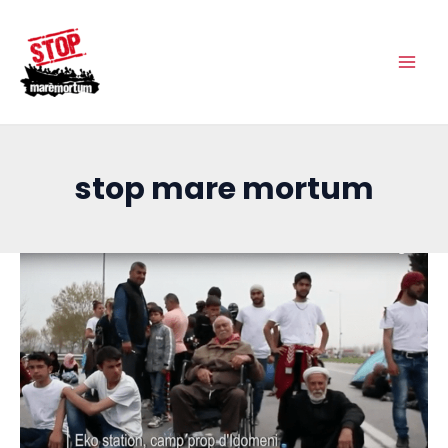
Vés
Main
al
Men
contingut
stop mare mortum