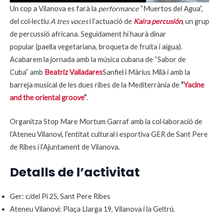
Un cop a Vilanova es farà la
performance
“Muertos del Agua”,
del col·lectiu
A tres voces
i l’actuació de
Kaira percusión
, un grup
de percussió africana. Seguidament hi haurà dinar
popular (paella vegetariana, broqueta de fruita i aigua).
Acabarem la jornada amb la música cubana de “Sabor de
Cuba” amb
Beatriz Valladares
Sanfiel i Màrius Milà i amb la
barreja musical de les dues ribes de la Mediterrània de
“
Yacine
and the oriental groove
”
.
Organitza Stop Mare Mortum Garraf amb la col·laboració de
l’Ateneu Vilanoví, l’entitat cultural i esportiva GER de Sant Pere
de Ribes i l’Ajuntament de Vilanova.
Detalls de l’activitat
Ger: c/del Pi 25, Sant Pere Ribes
Ateneu Vilanoví: Plaça Llarga 19, Vilanova i la Geltrú.