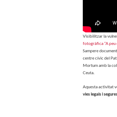
Visibilitzar la vuln
fotogràfica “A peu 
Sampere documenta l
centre cívic del Pa
Mortum amb la col·
Ceuta.
Aquesta activitat v
vies legals i segure