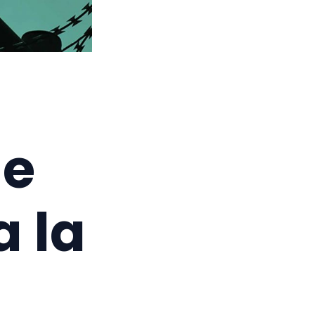
de
 la