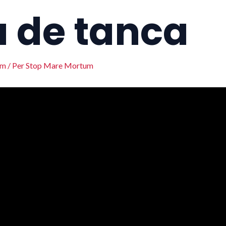
 de tanca
um
/ Per
Stop Mare Mortum