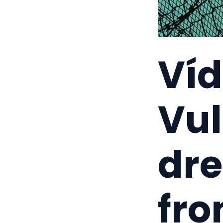
Víd
Vul
dre
fro