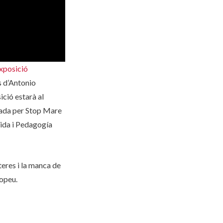
xposició
es d’Antonio
ició estarà al
tzada per Stop Mare
uida i Pedagogía
teres i la manca de
ropeu.