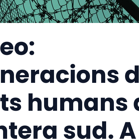
eo:
neracions 
ts humans a
ntera sud. A