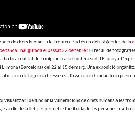
eració de drets humans a la Frontera Sud és un dels objectius de la
e
de tanca” inaugurada el passat 22 de febrer
. El recull de fotografi
a dura realitat de la migració a la frontera sud d’Espanya. L’expos
ti Llimona (Barcelona) del 22 al 15 de març. Una exposició organi
laboració de l’agència Pressenza, l’associació Cuidando a quien c
ol visualitzar i denunciar la vulneracions de drets humans a les fron
s
, és a dir, de la llei, per permetre l’arribada de les persones a sòl eu