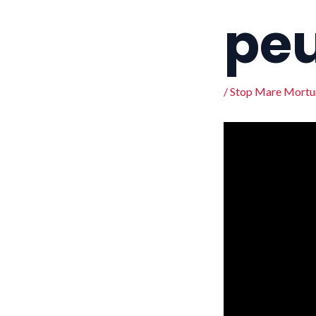
peu
/
Stop Mare Mort